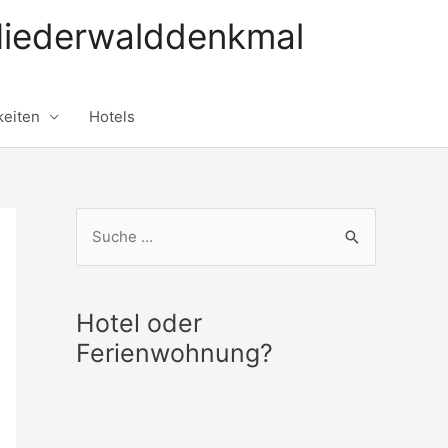
Niederwalddenkmal
eiten
Hotels
S
u
c
h
Hotel oder
e
Ferienwohnung?
n
n
a