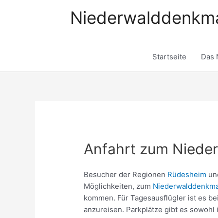
Zum
Niederwalddenkma
Inhalt
springen
Startseite
Das 
Anfahrt zum Niede
Besucher der Regionen
Rüdesheim
un
Möglichkeiten, zum
Niederwalddenkma
kommen. Für Tagesausflügler ist es be
anzureisen. Parkplätze gibt es sowoh