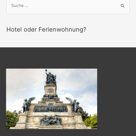
S
u
c
h
Hotel oder Ferienwohnung?
e
n
n
a
c
h
: