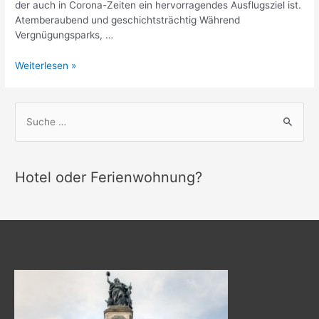
der auch in Corona-Zeiten ein hervorragendes Ausflugsziel ist.
Atemberaubend und geschichtsträchtig Während
Vergnügungsparks, …
Das
Weiterlesen »
Niederwalddenkmal
–
Auch
S
in
u
Corona-
c
Zeiten
h
ein
Hotel oder Ferienwohnung?
Anziehungspunkt
e
n
n
a
c
h
: