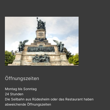
n
a
c
h
:
Öffnungszeiten
Montag bis Sonntag
24 Stunden
Die Seilbahn aus Rüdesheim oder das Restaurant haben
abweichende Öffnungszeiten