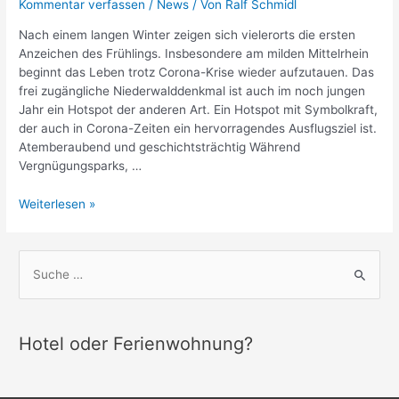
Kommentar verfassen
/
News
/ Von
Ralf Schmidl
Nach einem langen Winter zeigen sich vielerorts die ersten
Anzeichen des Frühlings. Insbesondere am milden Mittelrhein
beginnt das Leben trotz Corona-Krise wieder aufzutauen. Das
frei zugängliche Niederwalddenkmal ist auch im noch jungen
Jahr ein Hotspot der anderen Art. Ein Hotspot mit Symbolkraft,
der auch in Corona-Zeiten ein hervorragendes Ausflugsziel ist.
Atemberaubend und geschichtsträchtig Während
Vergnügungsparks, …
Das
Weiterlesen »
Niederwalddenkmal
–
Auch
S
in
u
Corona-
c
Zeiten
h
ein
Hotel oder Ferienwohnung?
Anziehungspunkt
e
n