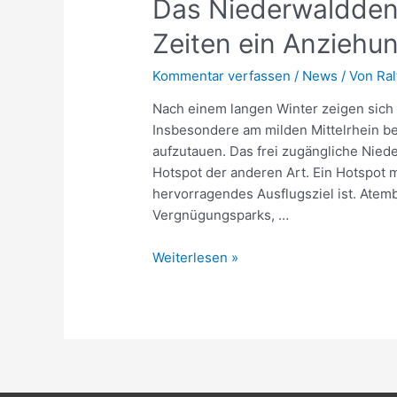
Das Niederwaldden
Zeiten ein Anziehu
Kommentar verfassen
/
News
/ Von
Ral
Nach einem langen Winter zeigen sich 
Insbesondere am milden Mittelrhein be
aufzutauen. Das frei zugängliche Nied
Hotspot der anderen Art. Ein Hotspot m
hervorragendes Ausflugsziel ist. Ate
Vergnügungsparks, …
Das
Weiterlesen »
Niederwalddenkmal
–
Auch
in
Corona-
Zeiten