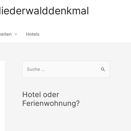
Niederwalddenkmal
eiten
Hotels
S
u
c
h
Hotel oder
e
Ferienwohnung?
n
n
a