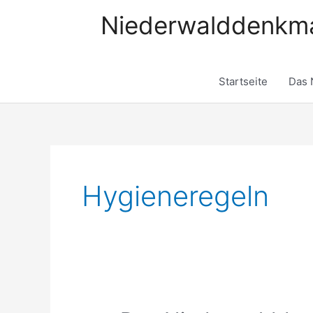
Zum
Niederwalddenkma
Inhalt
springen
Startseite
Das 
Hygieneregeln